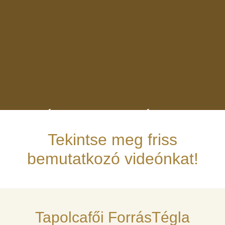
PÁPAI ESTERHÁZY-
KASTÉLY
Tekintse meg friss
A kerítés felújításánál egyedi készítésű burkoló téglák
bemutatkozó videónkat!
készültek.
ForrásTégla Burkoló téglák
Tapolcafői ForrásTégla