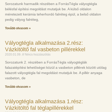
Sorozatunk harmadik részében a ForrásTégla vályogtégla
bélésfal építési megoldást mutatjuk be. A külső oldalon
méretezett kerámia teherhordó falréteg épül, a belső oldalon
pedig vályog falréteg,
Tovább olvasom »
Vályogtégla alkalmazása 2.rész:
Vázkitöltő fal vasbeton pillérekkel
2020.01.09.
Nincs hozzászólás
Sorozatunk 2. részében a ForrásTégla vályogtéglák
falazatépítési lehetőségei közül a vasbeton pillérek között utólag
falazott vályogtégla fal megoldást mutatjuk be. A pillér anyaga
vasbeton, de
Tovább olvasom »
Vályogtégla alkalmazása 1.rész:
Vázkitöltő fal téglapillérekkel