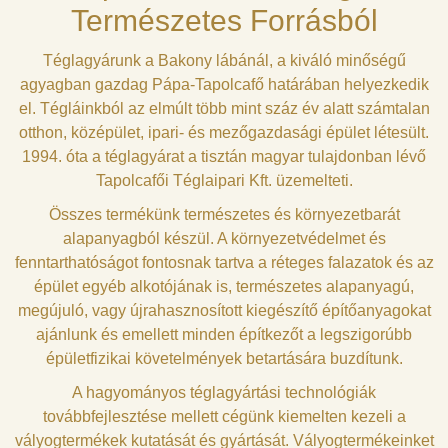
Természetes Forrásból
Téglagyárunk a Bakony lábánál, a kiváló minőségű
agyagban gazdag Pápa-Tapolcafő határában helyezkedik
el. Tégláinkból az elmúlt több mint száz év alatt számtalan
otthon, középület, ipari- és mezőgazdasági épület létesült.
1994. óta a téglagyárat a tisztán magyar tulajdonban lévő
Tapolcafői Téglaipari Kft. üzemelteti.
Összes termékünk természetes és környezetbarát
alapanyagból készül. A környezetvédelmet és
fenntarthatóságot fontosnak tartva a réteges falazatok és az
épület egyéb alkotójának is, természetes alapanyagú,
megújuló, vagy újrahasznosított kiegészítő építőanyagokat
ajánlunk és emellett minden építkezőt a legszigorúbb
épületfizikai követelmények betartására buzdítunk.
A hagyományos téglagyártási technológiák
továbbfejlesztése mellett cégünk kiemelten kezeli a
vályogtermékek kutatását és gyártását. Vályogtermékeinket