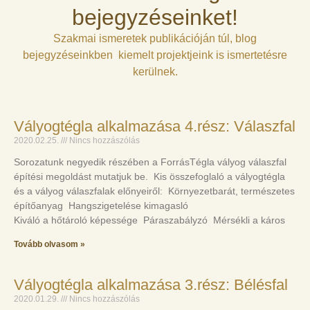
bejegyzéseinket!
Szakmai ismeretek publikációján túl, blog
bejegyzéseinkben kiemelt projektjeink is ismertetésre
kerülnek.
Vályogtégla alkalmazása 4.rész: Válaszfal
2020.02.25.
Nincs hozzászólás
Sorozatunk negyedik részében a ForrásTégla vályog válaszfal
építési megoldást mutatjuk be. Kis összefoglaló a vályogtégla
és a vályog válaszfalak előnyeiről: Környezetbarát, természetes
építőanyag Hangszigetelése kimagasló
Kiváló a hőtároló képessége Páraszabályzó Mérsékli a káros
Tovább olvasom »
Vályogtégla alkalmazása 3.rész: Bélésfal
2020.01.29.
Nincs hozzászólás