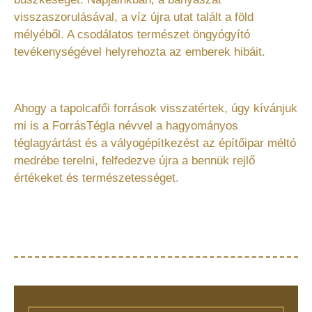
visszaszorulásával, a víz újra utat talált a föld
mélyéből. A csodálatos természet öngyógyító
tevékenységével helyrehozta az emberek hibáit.
Ahogy a tapolcafői források visszatértek, úgy kívánjuk
mi is a ForrásTégla névvel a hagyományos
téglagyártást és a vályogépítkezést az építőipar méltó
medrébe terelni, felfedezve újra a bennük rejlő
értékeket és természetességet.