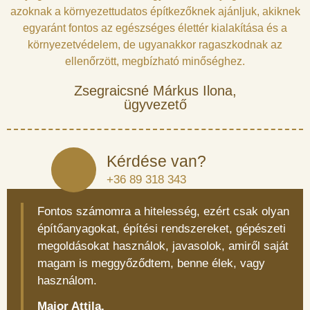
azoknak a környezettudatos építkezőknek ajánljuk, akiknek
egyaránt fontos az egészséges élettér kialakítása és a
környezetvédelem, de ugyanakkor ragaszkodnak az
ellenőrzött, megbízható minőséghez.
Zsegraicsné Márkus Ilona,
ügyvezető
Kérdése van?
+36 89 318 343
Fontos számomra a hitelesség, ezért csak olyan
építőanyagokat, építési rendszereket, gépészeti
megoldásokat használok, javasolok, amiről saját
magam is meggyőződtem, benne élek, vagy
használom.
Major Attila,