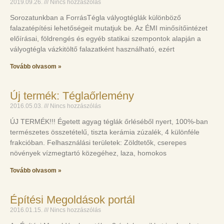
2019.09.26.
Nincs hozzászólás
Sorozatunkban a ForrásTégla vályogtéglák különböző
falazatépítési lehetőségeit mutatjuk be. Az ÉMI minősítőintézet
előírásai, földrengés és egyéb statikai szempontok alapján a
vályogtégla vázkitöltő falazatként használható, ezért
Tovább olvasom »
Új termék: Téglaőrlemény
2016.05.03.
Nincs hozzászólás
ÚJ TERMÉK!!! Égetett agyag téglák őrléséből nyert, 100%-ban
természetes összetételű, tiszta kerámia zúzalék, 4 különféle
frakcióban. Felhasználási területek: Zöldtetők, cserepes
növények vízmegtartó közegéhez, laza, homokos
Tovább olvasom »
Építési Megoldások portál
2016.01.15.
Nincs hozzászólás