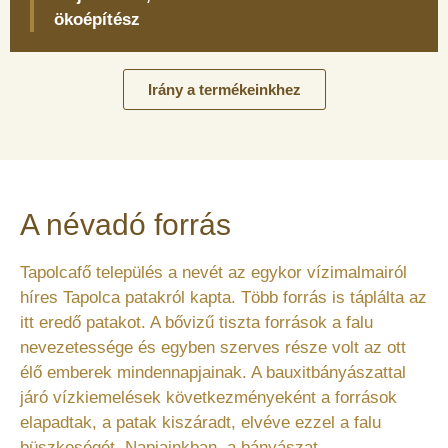
ökoépítész
Irány a termékeinkhez
A névadó forrás
Tapolcafő település a nevét az egykor vízimalmairól
híres Tapolca patakról kapta. Több forrás is táplálta az
itt eredő patakot. A bővizű tiszta források a falu
nevezetessége és egyben szerves része volt az ott
élő emberek mindennapjainak. A bauxitbányászattal
járó vízkiemelések következményeként a források
elapadtak, a patak kiszáradt, elvéve ezzel a falu
büszkeségét. Napjainkban, a bányászat