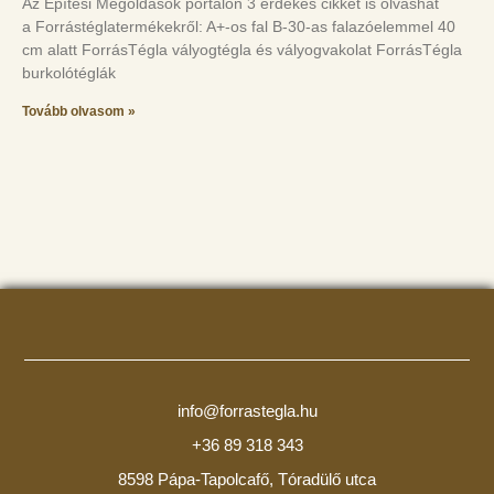
Az Építési Megoldások portálon 3 érdekes cikket is olvashat
a Forrástéglatermékekről: A+-os fal B-30-as falazóelemmel 40
cm alatt ForrásTégla vályogtégla és vályogvakolat ForrásTégla
burkolótéglák
Tovább olvasom »
info@forrastegla.hu
+36 89 318 343
8598 Pápa-Tapolcafő, Tóradülő utca