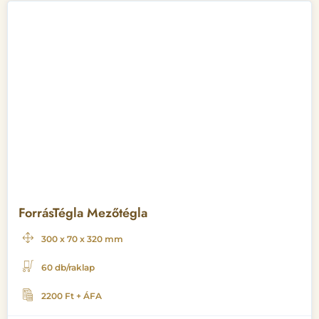
ForrásTégla Mezőtégla
300 x 70 x 320 mm
60 db/raklap
2200 Ft + ÁFA