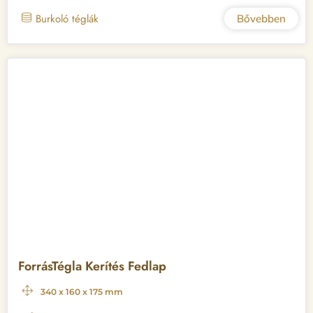
Burkoló téglák
Bővebben
ForrásTégla Kerítés Fedlap
340 x 160 x 175 mm