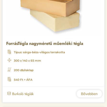
ForrásTégla nagyméretű műemléki tégla
Típus: sárga-bézs-világos terrakotta
300 x 140 x 65 mm
200 db/raklap
540 Ft + ÁFA
Burkoló téglák
Bővebben