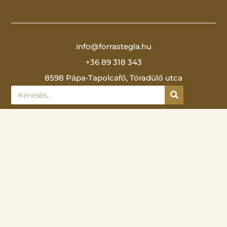
info@forrastegla.hu
+36 89 318 343
8598 Pápa-Tapolcafő, Tóradülő utca
Adatvédelmi nyilatkozat
Szállítási feltételek
Dokumentumok
Aktuális árlista