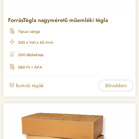
ForrásTégla nagyméretű műemléki tégla
Típus: sárga
300 x 140 x 65 mm
200 db/raklap
580 Ft + ÁFA
Burkoló téglák
Bővebben