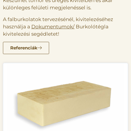
Készülhet tömör és üreges kivitelben és akár
különleges felületi megjelenéssel is.
A falburkolatok tervezésénél, kivitelezéséhez
használja a
Dokumentumok
/
Burkolótégla
kivitelezési segédletet!
Referenciák