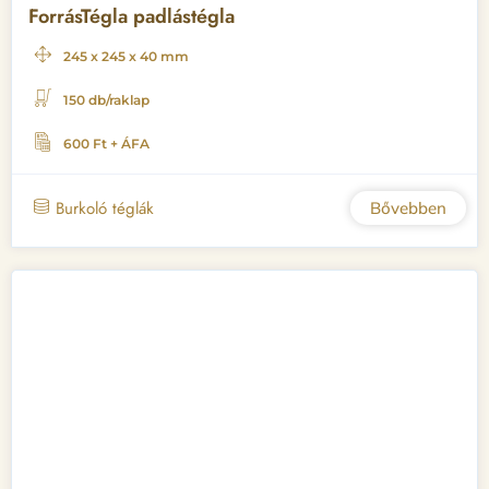
ForrásTégla padlástégla
245 x 245 x 40 mm
150 db/raklap
600 Ft + ÁFA
Burkoló téglák
Bővebben