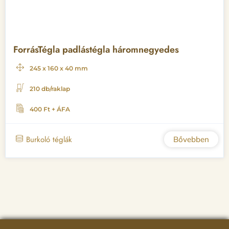
ForrásTégla padlástégla háromnegyedes
245 x 160 x 40 mm
210 db/raklap
400 Ft + ÁFA
Burkoló téglák
Bővebben