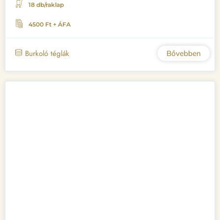
18 db/raklap
4500 Ft + ÁFA
Burkoló téglák
Bővebben