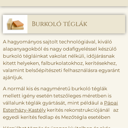
Burkoló téglák
A hagyományos sajtolt technológiával, kiváló
alapanyagokból és nagy odafigyeléssel készülő
burkoló tégláinkat vakolat nélküli, időjárásnak
kitett helyeken, falburkolatokhoz, kerítésekhez,
valamint belsőépítészeti felhasználásra egyaránt
ajánljuk.
A normál kis és nagyméretű burkoló téglák
mellett igény esetén tetszőleges méretben is
vállalunk téglák gyártását, mint például a
Pápai
Esterházy-Kastély
kerítés rekonstrukciójánál az
egyedi kerítés fedlap és Mezőtégla esetében