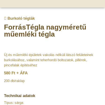
Burkoló téglák
ForrásTégla nagyméretű
műemléki tégla
Új és műemléki épületek vakolás nélküli látszó felületeinek
burkolásához, valamint teherhordó boltozatok, pillérek,
pincefalak építéséhez
580 Ft + ÁFA
200 db/raklap
Technikai adatok
Típus: sárga