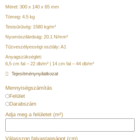
Méret: 300 x 140 x 65 mm
Tömeg: 4.5 kg
Testsűrűség: 1580 kg/m³
Nyomószilárdság: 20.1 N/mm²
Tűzveszélyességi osztály: A1
Anyagszükséglet:
6,5 cm fal – 22 db/m² | 14 cm fal – 44 db/m²
Tejesítménynyilatkozat
Mennyiségszámítás
Felület
Darabszám
Adja meg a felületet (m²)
Válasszon falvastagságot (cm)