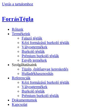
Ugrás a tartalomhoz
ForrásTégla
Rólunk
Termékeink
Falazó téglák
Kézi formázású burkoló téglák
Vályogtermékek
Burkoló téglák
Prémium burkoló téglák
Egyéb termékek
Szolgáltatásaink
Tüzép, építőanyag kereskedés
Hulladékhasznosítás
Referenciák
Kézi formázású burkoló téglák
Vályogtermékek
Burkoló téglák
Prémium burkoló téglák
Dokumentumok
Kapcsolat