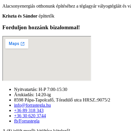
Alacsonyenergiás otthonunk építéséhez a téglagyár vályogtégláit és vá
Kriszta és Sándor
építtetők
Forduljon hozzánk bizalommal!
Nyitvatartás: H-P 7:00-15:30
Árukiadás: 14:20-ig
8598 Pápa-Tapolcafő, Tóradülő utca HRSZ.:9075/2
info@forrastegla.hu
+36 89 318 343
+36 30 620 3744
fb/Forrastegla
A (*) jelölt mezők kitöltése kötelező!