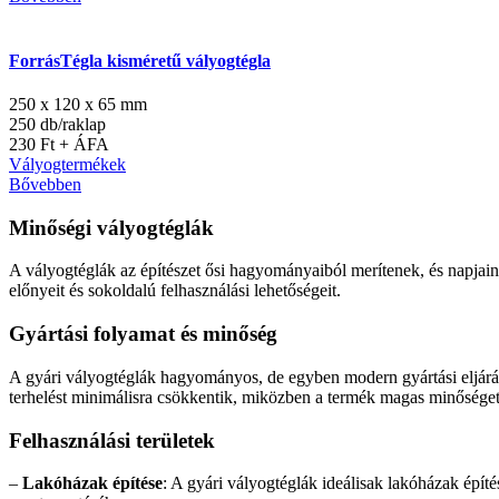
ForrásTégla kisméretű vályogtégla
250 x 120 x 65 mm
250 db/raklap
230 Ft + ÁFA
Vályogtermékek
Bővebben
Minőségi vályogtéglák
A vályogtéglák az építészet ősi hagyományaiból merítenek, és napjaink
előnyeit és sokoldalú felhasználási lehetőségeit.
Gyártási folyamat és minőség
A gyári vályogtéglák hagyományos, de egyben modern gyártási eljárás
terhelést minimálisra csökkentik, miközben a termék magas minőséget 
Felhasználási területek
–
Lakóházak építése
: A gyári vályogtéglák ideálisak lakóházak épí