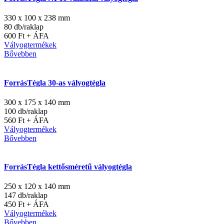
330 x 100 x 238 mm
80 db/raklap
600 Ft + ÁFA
Vályogtermékek
Bővebben
ForrásTégla 30-as vályogtégla
300 x 175 x 140 mm
100 db/raklap
560 Ft + ÁFA
Vályogtermékek
Bővebben
ForrásTégla kettősméretű vályogtégla
250 x 120 x 140 mm
147 db/raklap
450 Ft + ÁFA
Vályogtermékek
Bővebben