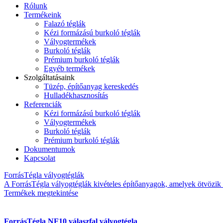
Rólunk
Termékeink
Falazó téglák
Kézi formázású burkoló téglák
Vályogtermékek
Burkoló téglák
Prémium burkoló téglák
Egyéb termékek
Szolgáltatásaink
Tüzép, építőanyag kereskedés
Hulladékhasznosítás
Referenciák
Kézi formázású burkoló téglák
Vályogtermékek
Burkoló téglák
Prémium burkoló téglák
Dokumentumok
Kapcsolat
ForrásTégla vályogtéglák
A ForrásTégla vályogtéglák kivételes építőanyagok, amelyek ötvözik
Termékek megtekintése
ForrásTégla NF10 válaszfal vályogtégla