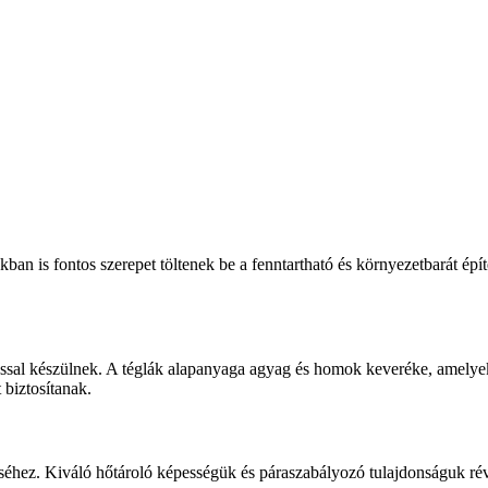
ban is fontos szerepet töltenek be a fenntartható és környezetbarát épí
sal készülnek. A téglák alapanyaga agyag és homok keveréke, amelyeke
biztosítanak.
téséhez. Kiváló hőtároló képességük és páraszabályozó tulajdonságuk r