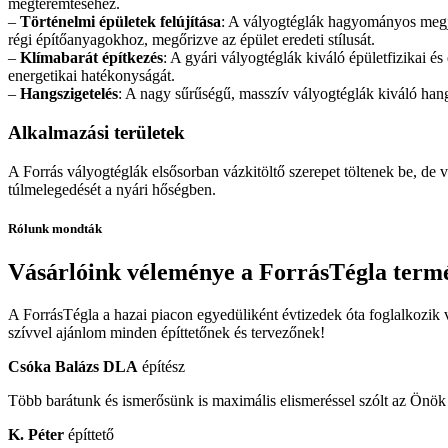
megteremtéséhez.
–
Történelmi épületek felújítása
: A vályogtéglák hagyományos megjele
régi építőanyagokhoz, megőrizve az épület eredeti stílusát.
–
Klímabarát építkezés
: A gyári vályogtéglák kiváló épületfizikai és
energetikai hatékonyságát.
–
Hangszigetelés
: A nagy sűrűségű, masszív vályogtéglák kiváló hang
Alkalmazási területek
A Forrás vályogtéglák elsősorban vázkitöltő szerepet töltenek be, de
túlmelegedését a nyári hőségben.
Rólunk mondták
Vásárlóink véleménye a ForrásTégla term
A ForrásTégla a hazai piacon egyedüliként évtizedek óta foglalkozik v
szívvel ajánlom minden építtetőnek és tervezőnek!
Csóka Balázs DLA
építész
Több barátunk és ismerősünk is maximális elismeréssel szólt az Önök á
K. Péter
építtető