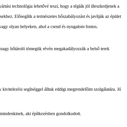
tási technológia lehetővé teszi, hogy a téglák jól illeszkedjenek a
ésekhez. Elősegítik a természetes hőszabályozást és javítják az épület
 vagy olyan helyeken, ahol a csend és nyugalom fontos.
és nagy hőtároló tömegük révén megakadályozzák a belső terek
kivitelezési segítséggel álltak eddigi megrendelőim szolgálatára. Jó
nk mindenkinek, aki építkezésben gondolkodott.