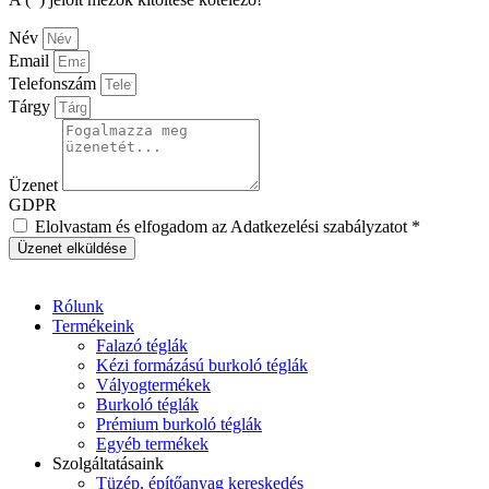
Név
Email
Telefonszám
Tárgy
Üzenet
GDPR
Elolvastam és elfogadom az Adatkezelési szabályzatot *
Üzenet elküldése
Rólunk
Termékeink
Falazó téglák
Kézi formázású burkoló téglák
Vályogtermékek
Burkoló téglák
Prémium burkoló téglák
Egyéb termékek
Szolgáltatásaink
Tüzép, építőanyag kereskedés