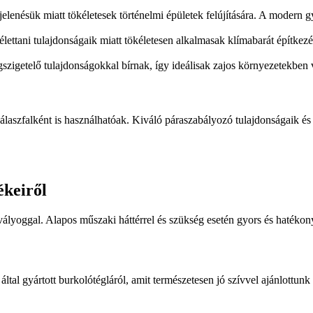
nésük miatt tökéletesek történelmi épületek felújítására. A modern gyár
 élettani tulajdonságaik miatt tökéletesen alkalmasak klímabarát építkez
szigetelő tulajdonságokkal bírnak, így ideálisak zajos környezetekben
 válaszfalként is használhatóak. Kiváló páraszabályozó tulajdonságaik 
ékeiről
ályoggal. Alapos műszaki háttérrel és szükség esetén gyors és hatékony 
ltal gyártott burkolótégláról, amit természetesen jó szívvel ajánlottu