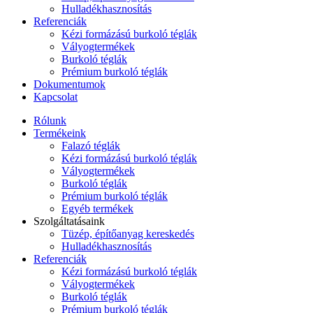
Hulladékhasznosítás
Referenciák
Kézi formázású burkoló téglák
Vályogtermékek
Burkoló téglák
Prémium burkoló téglák
Dokumentumok
Kapcsolat
Rólunk
Termékeink
Falazó téglák
Kézi formázású burkoló téglák
Vályogtermékek
Burkoló téglák
Prémium burkoló téglák
Egyéb termékek
Szolgáltatásaink
Tüzép, építőanyag kereskedés
Hulladékhasznosítás
Referenciák
Kézi formázású burkoló téglák
Vályogtermékek
Burkoló téglák
Prémium burkoló téglák