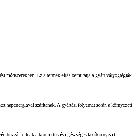
tési módszerekben. Ez a termékleírás bemutatja a gyári vályogtéglák
t napenergiával szárítanak. A gyártási folyamat során a környezeti
évén hozzájárulnak a komfortos és egészséges lakókörnyezet