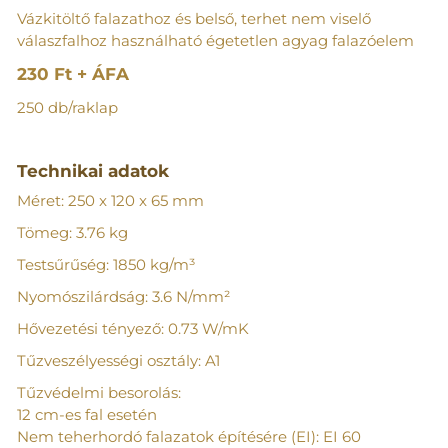
Vázkitöltő falazathoz és belső, terhet nem viselő
válaszfalhoz használható égetetlen agyag falazóelem
230 Ft + ÁFA
250 db/raklap
Technikai adatok
Méret: 250 x 120 x 65 mm
Tömeg: 3.76 kg
Testsűrűség: 1850 kg/m³
Nyomószilárdság: 3.6 N/mm²
Hővezetési tényező: 0.73 W/mK
Tűzveszélyességi osztály: A1
Tűzvédelmi besorolás:
12 cm-es fal esetén
Nem teherhordó falazatok építésére (EI): EI 60