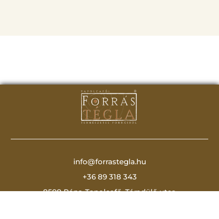
info@forrastegla.hu
+36 89 318 343
8598 Pápa-Tapolcafő, Tóradülő utca