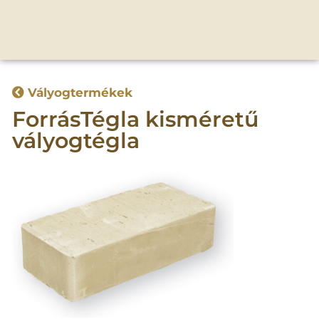
Vályogtermékek
ForrásTégla kisméretű
vályogtégla