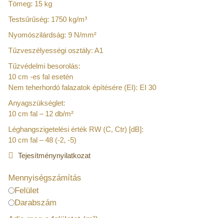
Tömeg: 15 kg
Testsűrűség: 1750 kg/m³
Nyomószilárdság: 9 N/mm²
Tűzveszélyességi osztály: A1
Tűzvédelmi besorolás:
10 cm -es fal esetén
Nem teherhordó falazatok építésére (EI): EI 30
Anyagszükséglet:
10 cm fal – 12 db/m²
Léghangszigetelési érték RW (C, Ctr) [dB]:
10 cm fal – 48 (-2, -5)
Tejesítménynyilatkozat
Mennyiségszámítás
Felület
Darabszám