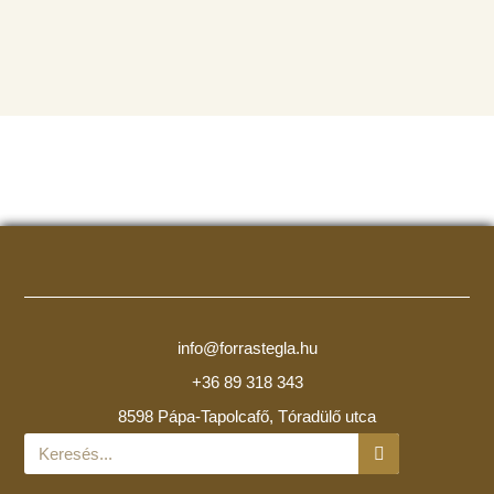
info@forrastegla.hu
+36 89 318 343
8598 Pápa-Tapolcafő, Tóradülő utca