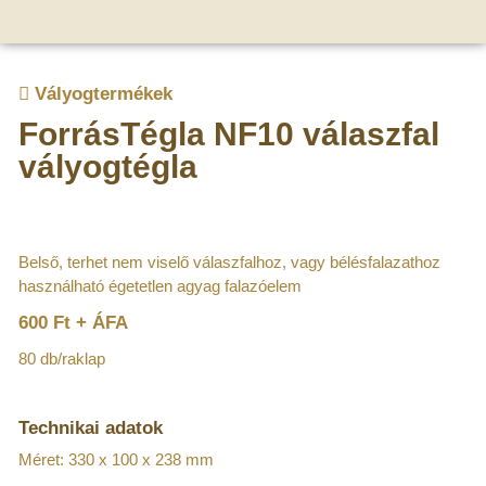
Vályogtermékek
ForrásTégla NF10 válaszfal
vályogtégla
Belső, terhet nem viselő válaszfalhoz, vagy bélésfalazathoz
használható égetetlen agyag falazóelem
600 Ft + ÁFA
80 db/raklap
Technikai adatok
Méret: 330 x 100 x 238 mm