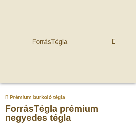
ForrásTégla
Prémium burkoló tégla
ForrásTégla prémium
negyedes tégla