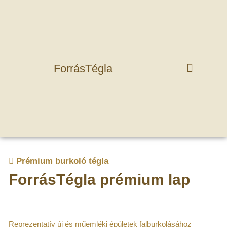
ForrásTégla
Prémium burkoló tégla
ForrásTégla prémium lap
Reprezentatív új és műemléki épületek falburkolásához