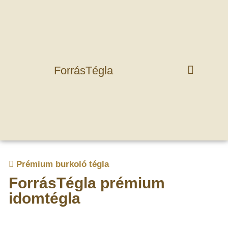
ForrásTégla
Prémium burkoló tégla
ForrásTégla prémium
idomtégla