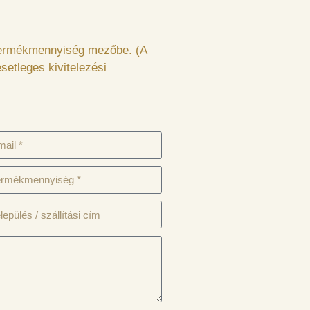
 Termékmennyiség mezőbe. (A
etleges kivitelezési