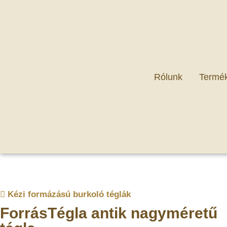
Rólunk
Termé
Kézi formázású burkoló téglák
ForrásTégla antik nagyméretű