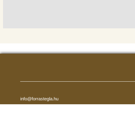
info@forrastegla.hu
+36 89 318 343
8598 Pápa-Tapolcafő, Tóradülő utca