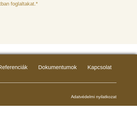
ban foglaltakat.*
Referenciák
Dokumentumok
Kapcsolat
Adatvédelmi nyilatkozat
Szállítási feltételek
Dokumentumok
Aktuális árlista