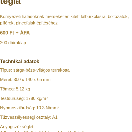
tégla
Környezeti hatásoknak mérsékelten kitett falburkolásra, boltozatok,
pillérek, pincefalak építéséhez
600 Ft + ÁFA
200 db/raklap
Technikai adatok
Típus: sárga-bézs-világos terrakotta
Méret: 300 x 140 x 65 mm
Tömeg: 5.12 kg
Testsűrűség: 1780 kg/m³
Nyomószilárdság: 10.3 N/mm²
Tűzveszélyességi osztály: A1
Anyagszükséglet: