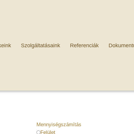
keink
Szolgáltatásaink
Referenciák
Dokument
Mennyiségszámítás
Felület