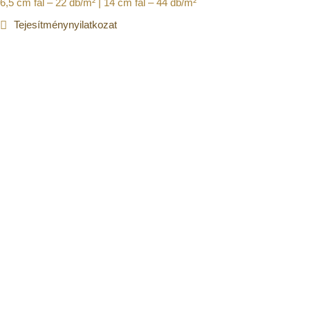
6,5 cm fal – 22 db/m² | 14 cm fal – 44 db/m²
Tejesítménynyilatkozat