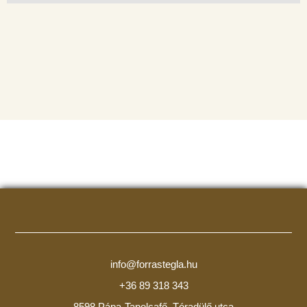
info@forrastegla.hu
+36 89 318 343
8598 Pápa-Tapolcafő, Tóradülő utca