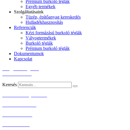
Prémium burkoló téglák
Egyéb termékek
Szolgáltatásaink
Tüzép, építőanyag kereskedés
Hulladékhasznosítás
Referenciák
Kézi formázású burkoló téglák
Vályogtermékek
Burkoló téglák
Prémium burkoló téglák
Dokumentumok
Kapcsolat
info@forrastegla.hu
+36 89 318 343
8598 Pápa-Tapolcafő, Tóradülő utca
Keresés
Adatvédelmi nyilatkozat
Szállítási feltételek
Dokumentumok
Aktuális árlista