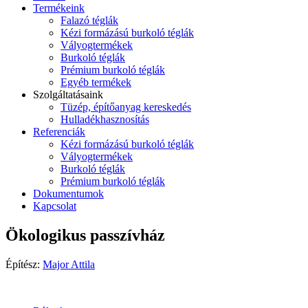
Termékeink
Falazó téglák
Kézi formázású burkoló téglák
Vályogtermékek
Burkoló téglák
Prémium burkoló téglák
Egyéb termékek
Szolgáltatásaink
Tüzép, építőanyag kereskedés
Hulladékhasznosítás
Referenciák
Kézi formázású burkoló téglák
Vályogtermékek
Burkoló téglák
Prémium burkoló téglák
Dokumentumok
Kapcsolat
Ökologikus passzívház
Építész:
Major Attila