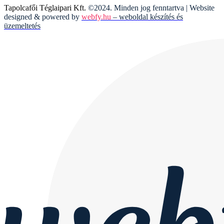
Tapolcafői Téglaipari Kft.
©2024. Minden jog fenntartva | Website
designed & powered by
webfy.hu
– weboldal készítés és
üzemeltetés