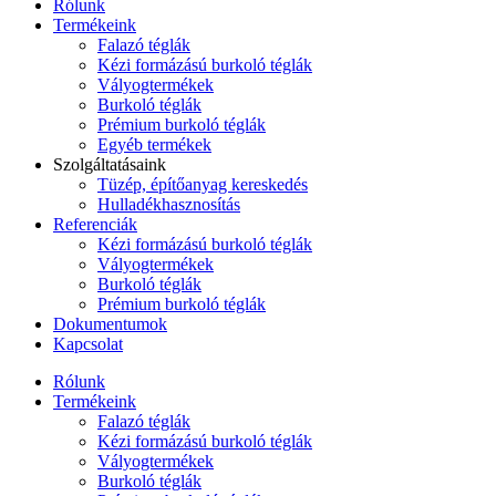
Rólunk
Termékeink
Falazó téglák
Kézi formázású burkoló téglák
Vályogtermékek
Burkoló téglák
Prémium burkoló téglák
Egyéb termékek
Szolgáltatásaink
Tüzép, építőanyag kereskedés
Hulladékhasznosítás
Referenciák
Kézi formázású burkoló téglák
Vályogtermékek
Burkoló téglák
Prémium burkoló téglák
Dokumentumok
Kapcsolat
Rólunk
Termékeink
Falazó téglák
Kézi formázású burkoló téglák
Vályogtermékek
Burkoló téglák